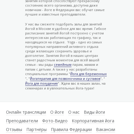
занятия которой способствуют прекрасному
состоянию всего организма, доступна даже
новичкам - йоге в Федерации вас обучат самые
лучшие и известные преподаватели.
У нас вы сможете подобрать залы для занятий
йогой в Москве в удобное для вас время. Гибкое
расписание занятий йогой построено с учетом
интересов как работающих по графику, так и
находящихся на отдыхе. Yoga - одно из самых
популярных направлений активного отдыха
среди желающих сохранить здоровье и
долголетие. Занятия йогой в наших центрах
станет радостным моментом для всей вашей
семьи - мы рады
семейным
парам, мамам и
папам с детьми. А также у нас разработаны
специальные программы "
Йога для беременных
", "
Йогатерапия для позвоночника и суставов
", "
Йога для похудения
". Ждем вас в наших залах, на
семинарах и в увлекательных йога-турах!
Онлайн трансляции
О йоге
О нас
Виды йоги
Преподаватели
Фото-Видео
Корпоративная йога
Отзывы
Партнёры
Правила Федерации
Вакансии