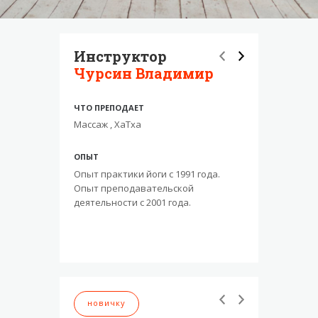
Инструктор
Инст
Чурсин Владимир
Гарбу
ЧТО ПРЕПОДАЕТ
ЧТО ПРЕП
Массаж , ХаТха
Йога 23
ОПЫТ
ОПЫТ
Опыт практики йоги с 1991 года.
В Хатха й
Опыт преподавательской
и в Йоге23
деятельности с 2001 года.
Преподаю 
новичку