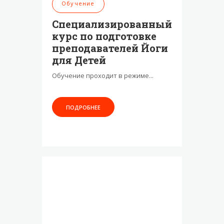
Обучение
Обуче
Специализированный
Семин
курс по подготовке
масс
преподавателей Йоги
Тайский м
для Детей
ленивых, 
используе
Обучение проходит в режиме...
ПОДР
ПОДРОБНЕЕ