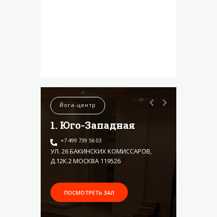
Йога-центр
1. Юго-Западная
+7 499 739 56 03
УЛ. 26 БАКИНСКИХ КОМИССАРОВ,
Д.12К.2 МОСКВА 119526
ПОСМОТРЕТЬ ЗАЛ